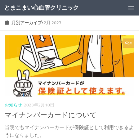
とまこまい心血管クリニック
コンテンツへスキップ
月別アーカイブ:
2月 2023
0
お知らせ
2023年2月10日
マイナンバーカードについて
当院でもマイナンバーカードが保険証として利用できるよ
うになりました。